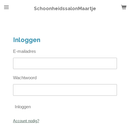
Ga
SchoonheidssalonMaartje
direct
naar
de
hoofdinhoud
Inloggen
E-mailadres
Wachtwoord
Inloggen
Account nodig?