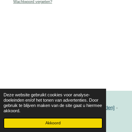
Wachtwoord vergeten?
Deze website gebruikt cookies voor analyse-
doeleinden en/of het tonen van advertenties. Door
gebruik te blijven maken van de site gaat u hiermee
[Home]
-
[Contact]
-
[Algemene voorwaarden]
-
akkoord.
Design by
Xander Paredis
Akkoord