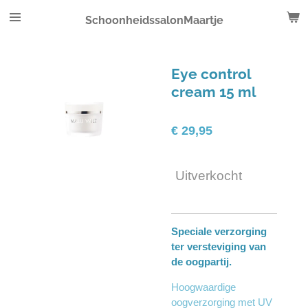
Ga
SchoonheidssalonMaartje
direct
naar
de
Eye control
hoofdinhoud
cream 15 ml
€ 29,95
Uitverkocht
Speciale verzorging
ter versteviging van
de oogpartij.
Hoogwaardige
oogverzorging met UV