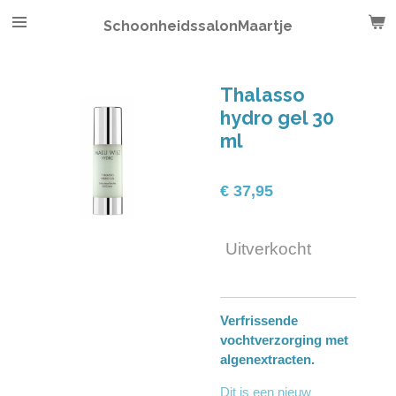
Ga
SchoonheidssalonMaartje
direct
naar
de
Thalasso
hoofdinhoud
hydro gel 30
ml
€ 37,95
Uitverkocht
Verfrissende
vochtverzorging met
algenextracten.
Dit is een nieuw