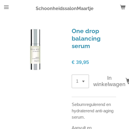
Ga
SchoonheidssalonMaartje
direct
naar
de
One drop
hoofdinhoud
balancing
serum
€ 39,95
In
winkelwagen
Sebumregulerend en
hydraterend anti-aging
serum.
Aanvult en