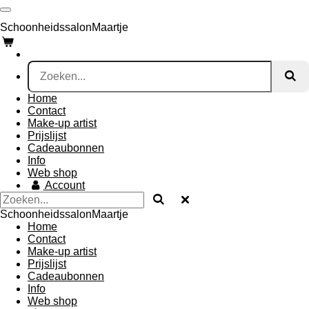
Ga
direct
SchoonheidssalonMaartje
naar
de
hoofdinhoud
Home
Contact
Make-up artist
Prijslijst
Cadeaubonnen
Info
Web shop
Account
SchoonheidssalonMaartje
Home
Contact
Make-up artist
Prijslijst
Cadeaubonnen
Info
Web shop